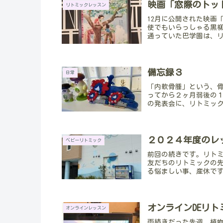
映画「窓際のトッ
リトミックレッスン
12月に公開された映画
使でもいらっしゃる黒
通っていた巴学園は、リ
備忘録３
日常
「内軟骨腫」という、
ってから２ヶ月弱後の
の発表会に、リトミック
２０２４年度のレ
ベビーリトミック
前回の続きです。リト
友だちのリトミックの
る悩ましい事、産休です
オンラインDEリト
オンラインレッスン
雨続きだった先週、植