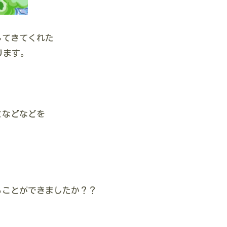
してきてくれた
ります。
となどなどを
。
ることができましたか？？