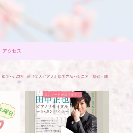
アクセス
』年少〜小学生
🌈『個人ピアノ』年少さん〜シニア 基礎・趣