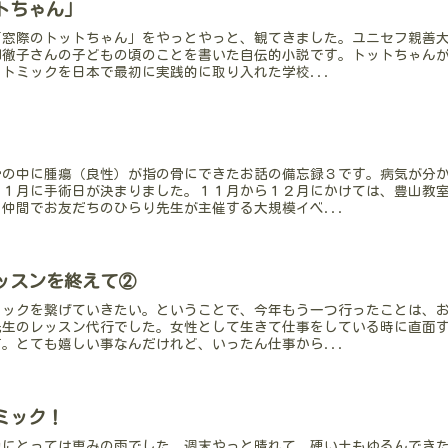
トちゃん」
「窓際のトットちゃん」をやっとやっと、観てきました。ユニセフ親善
柳徹子さんの子どもの頃のことを書いた自伝的小説です。トットちゃん
トミックを日本で最初に実践的に取り入れた学校...
骨の中に腫瘍（良性）が指の骨にできたお話の備忘録３です。病気が分
１１月に手術日が決まりました。１１月から１２月にかけては、豊山教
仲間でお友だちのひらり先生が主催する大規模イベ...
ッスンを終えて②
ミックを繋げていきたい。ということで、今年もう一つ行ったことは、
先生のレッスン代行でした。女性として生きて仕事をしている時に直面
。とても嬉しい事なんだけれど、いったん仕事から...
ミック！
物にとっては恵みの雨でした。週末やっと晴れて、硬い土もゆるんでき