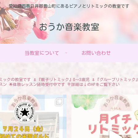
愛知県西春日井郡豊山町にあるピアノとリトミックの教室です
おうか音楽教室
当教室について
お問い合わせ
ミックの教室です
🌷『親子リトミック』0〜3歳児
🌷『グループリトミック
スン
🌟体験レッスン随時受付中です
🍭詳細は↓のHPをご覧下さい