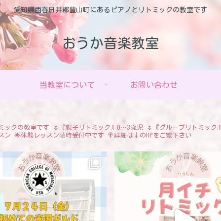
愛知県西春日井郡豊山町にあるピアノとリトミックの教室です
おうか音楽教室
当教室について
お問い合わせ
ミックの教室です
🌷『親子リトミック』0〜3歳児
🌷『グループリトミック
スン
🌟体験レッスン随時受付中です
🍭詳細は↓のHPをご覧下さい