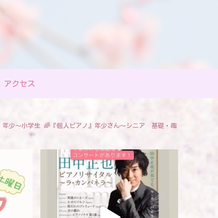
アクセス
』年少〜小学生
🌈『個人ピアノ』年少さん〜シニア 基礎・趣