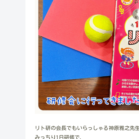
リト研の会長でもいらっしゃる神原雅之先
みっちり1日研修で、