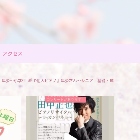
アクセス
』年少〜小学生
🌈『個人ピアノ』年少さん〜シニア 基礎・趣