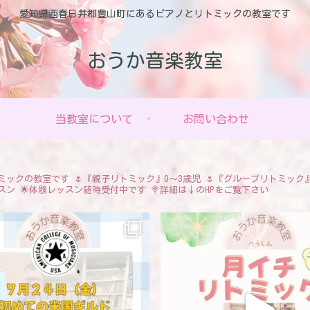
愛知県西春日井郡豊山町にあるピアノとリトミックの教室です
おうか音楽教室
当教室について
お問い合わせ
ミックの教室です
🌷『親子リトミック』0〜3歳児
🌷『グループリトミック
スン
🌟体験レッスン随時受付中です
🍭詳細は↓のHPをご覧下さい