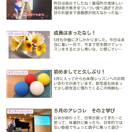
昨日は節分でしたね！義母作の美味しい
海鮮恵方巻きをついつい食べ過ぎて次の
日のお昼まで満腹感が拭えなかった私で
す。豆は歳分食べたらお腹がはち切れて
しまうので、ほどほどの量を美味しくい
ただきました。ピアノクラスを全面オン
ラインに切り替えて1週間...
成長はまったなし！
ピアノレッスン
5月も中盤にさしかかりました。今日は本
当に暑い一日で、今まで窓を開けてレッ
スンをすると少し寒いな、と感じていた
のに、今日はむわっと生温かな風が入っ
てきました。そんな暑い日でも子どもた
ちは元気いっぱいで教室まできてくれま
す。暑さ寒さ関係なく、...
初めましてと久しぶり！
ピアノレッスン
4月に入ってからも体験レッスンへのお問
い合わせが来ています。新年度も始まっ
て少し新生活に慣れてくるこの時期も結
構お薦めです😊先週は体験レッスンと、
おひさしぶりさんのレッスンがありまし
た。体験レッスンは、リトミッククラ
ス。今は一人でレッスンし...
５月のアレコレ その２学び
オンラインレッスン
ＧＷが終わって、日常が戻ってきた～と
思って、体重計に乗ったら、日常的では
ない数値でちょっと調子に乗って遊びす