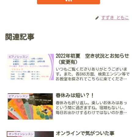
すずき ともこ
関連記事
2022年初夏 空き状況とお知らせ
ピアノレッスン
（変更有）
いつもご覧くださりありがとうございま
す。また、各SNS方面、検索エンジン等で
お教室を探されてこちらに来てくださっ
た皆さま、当教室のホームページにお越
しくださりありがとうございます。5月29
日付け：一部空き状況に更新がありまし
春休みは短い？！
ピアノレッスン
た。あまり更新頻...
春休みも折り返し。楽しいお休みはあっ
という間に過ぎますね。宿題もないし、
毎日お出かけするわけではないのか意外
にレッスンに来るとみんな「暇～」なん
て言っています(笑)1年生のKくん、今週
はやる気いっぱいでした。今日は何から
弾いてくれるのかなぁ...
オンラインで気がついた事
オンラインレッスン