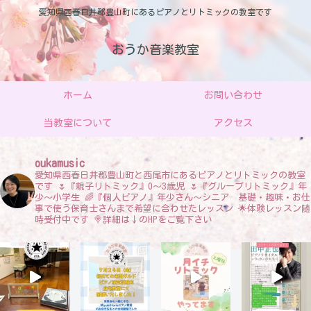
愛知県西春日井郡豊山町にあるピアノとリトミックの教室です
おうか音楽教室
ホーム
お問い合わせ
当教室について
アクセス
oukamusic
愛知県西春日井郡豊山町と西尾市にあるピアノとリトミックの教室
です
🌷『親子リトミック』0〜3歳児
🌷『グループリトミック』年
少〜小学生
🌈『個人ピアノ』年少さん〜シニア 基礎・趣味・お仕
事で使う保育士さんまで希望に合わせたレッスン
🌟体験レッスン随
時受付中です
🍭詳細は↓のHPをご覧下さい