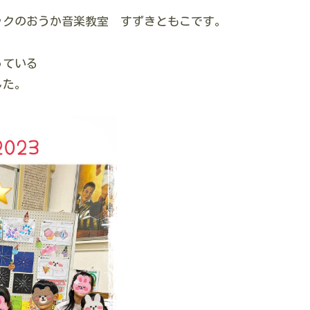
ックのおうか音楽教室 すずきともこです。
っている
した。