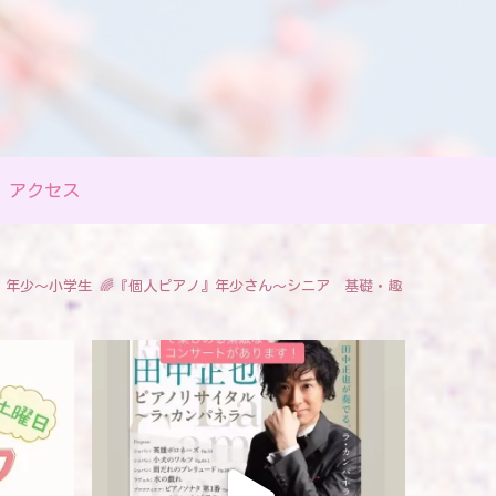
アクセス
』年少〜小学生
🌈『個人ピアノ』年少さん〜シニア 基礎・趣