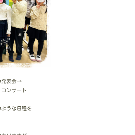
の発表会→
ノコンサート
のような日程を