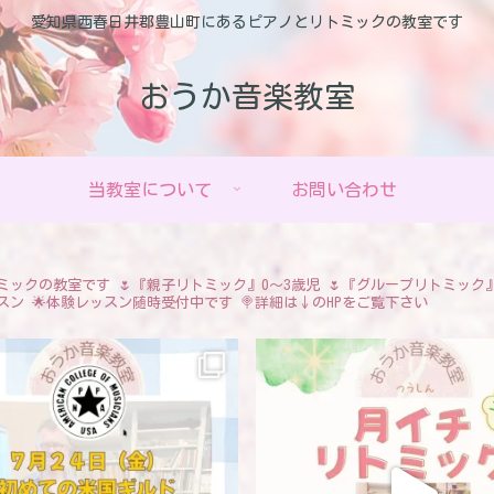
愛知県西春日井郡豊山町にあるピアノとリトミックの教室です
おうか音楽教室
当教室について
お問い合わせ
ミックの教室です
🌷『親子リトミック』0〜3歳児
🌷『グループリトミック
スン
🌟体験レッスン随時受付中です
🍭詳細は↓のHPをご覧下さい