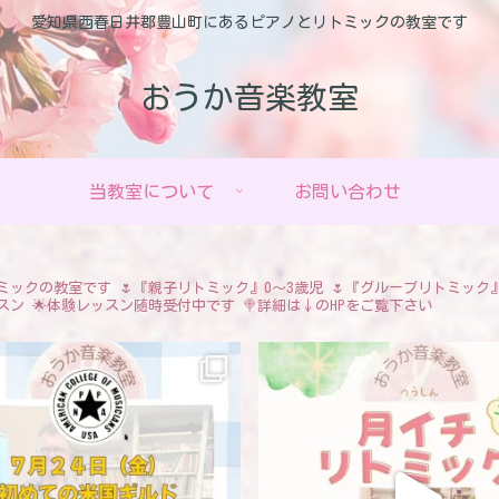
愛知県西春日井郡豊山町にあるピアノとリトミックの教室です
おうか音楽教室
当教室について
お問い合わせ
ミックの教室です
🌷『親子リトミック』0〜3歳児
🌷『グループリトミック
スン
🌟体験レッスン随時受付中です
🍭詳細は↓のHPをご覧下さい