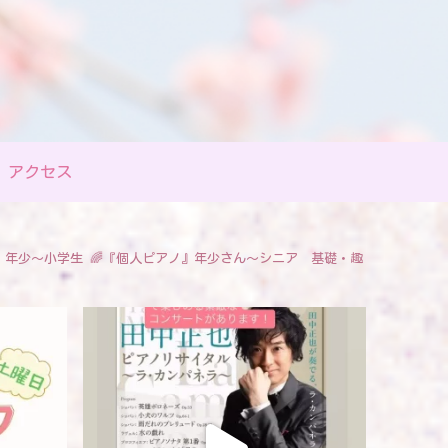
アクセス
』年少〜小学生
🌈『個人ピアノ』年少さん〜シニア 基礎・趣