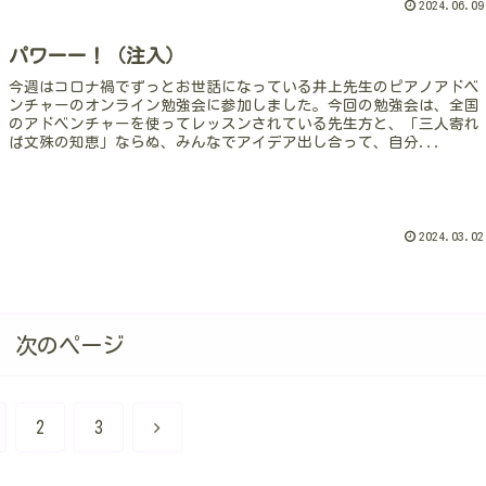
2024.06.09
パワーー！（注入）
今週はコロナ禍でずっとお世話になっている井上先生のピアノアドベ
ンチャーのオンライン勉強会に参加しました。今回の勉強会は、全国
のアドベンチャーを使ってレッスンされている先生方と、「三人寄れ
ば文殊の知恵」ならぬ、みんなでアイデア出し合って、自分...
2024.03.02
次のページ
次
2
3
へ